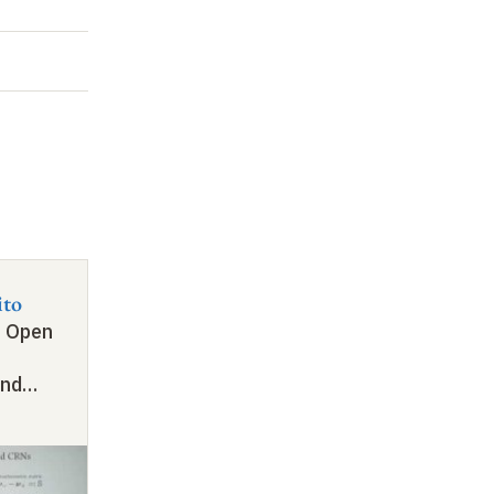
ito
 Open
and