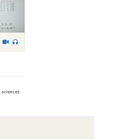
Vidéo
Audio
 sciences