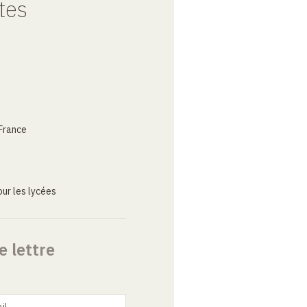
tes
France
ur les lycées
e lettre