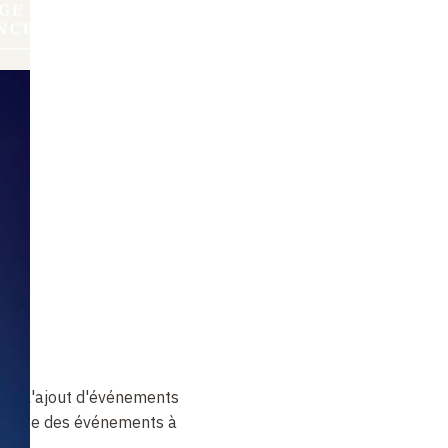
Aller
Ouvrir
RECHERCHER
au
Accès
le
contenu
menu
rapides
principal
pas l'ajout d'événements
 la liste des événements à