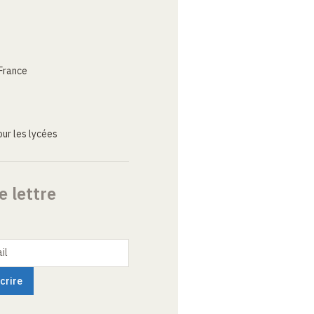
France
ur les lycées
e lettre
il