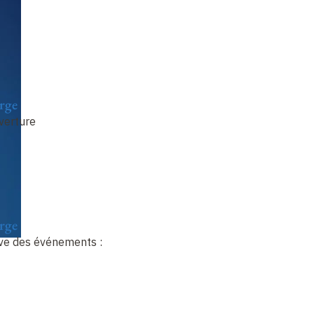
rge
uverture
rge
euve des événements :