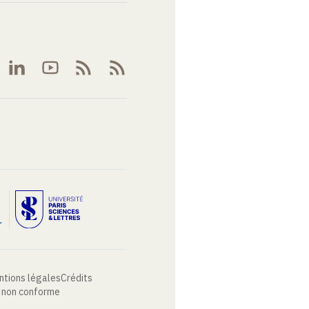
ntions légales
Crédits
: non conforme