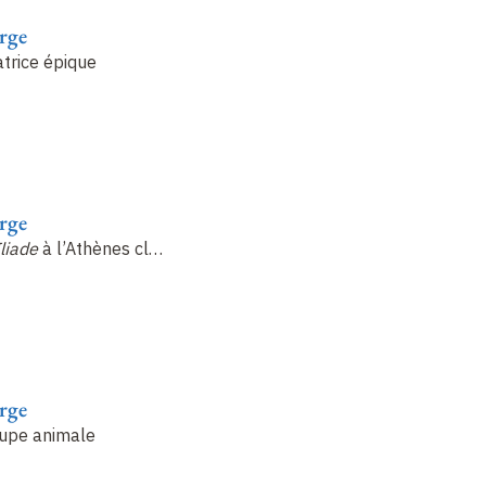
rge
atrice épique
rge
Iliade
à l’Athènes cl
…
rge
oupe animale