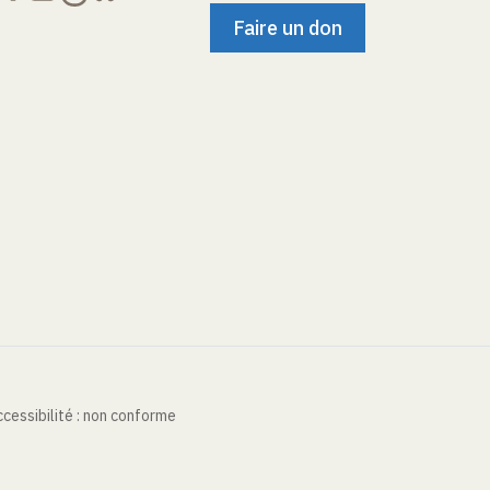
Faire un don
cessibilité : non conforme