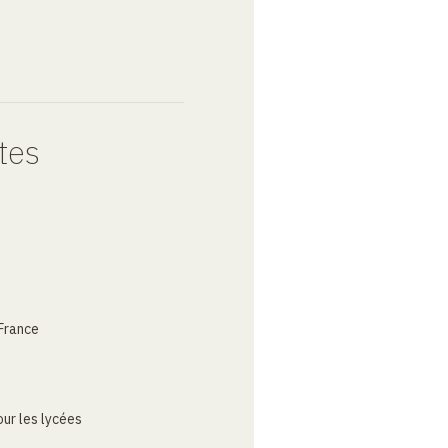
tes
France
ur les lycées