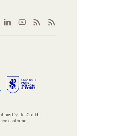
ntions légales
Crédits
: non conforme