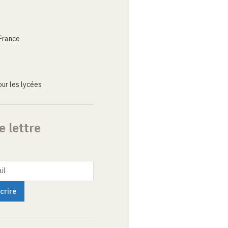
France
ur les lycées
e lettre
il