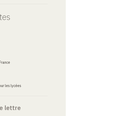
tes
France
ur les lycées
e lettre