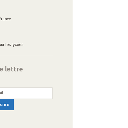
France
ur les lycées
e lettre
il