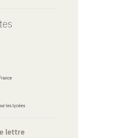
tes
France
ur les lycées
e lettre