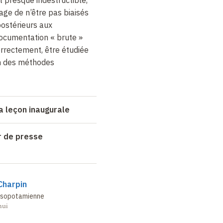
tage de n’être pas biaisés
postérieurs aux
ocumentation « brute »
orrectement, être étudiée
on des méthodes
a leçon inaugurale
r de presse
Charpin
mésopotamienne
hui