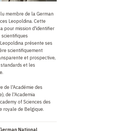
élu membre de la German
ces Leopoldina.
Cette
pour mission d'identifier
 scientifiques
 Leopoldina présente ses
re scientifiquement
ransparente et prospective,
 standards et les
e.
e de l'Académie des
e), de l'Academia
Academy of Sciences des
e royale de Belgique.
 German National