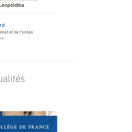
Leopoldina
rd
limat et de l'océan
hui
ualités