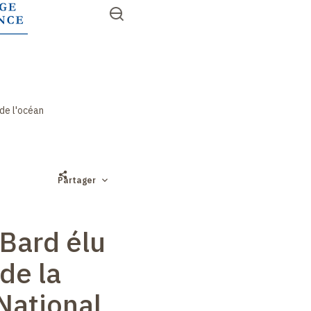
Aller
Ouvrir
RECHERCHER
au
Accès
le
contenu
menu
rapides
principal
 de l'océan
Partager
Bard élu
de la
National