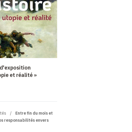
d'exposition
opie et réalité »
ités
Entre fin du mois et
os responsabilités envers