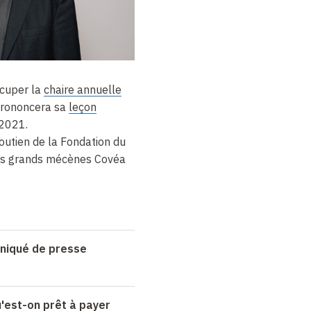
occuper la
chaire annuelle
prononcera sa
leçon
2021.
soutien de la Fondation du
ses grands mécènes Covéa
niqué de presse
u'est-on prêt à payer