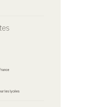
tes
France
ur les lycées