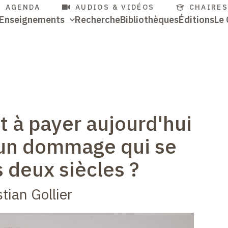
cès
Aller
AGENDA
AUDIOS & VIDÉOS
CHAIRE
Navigation
Enseignements
Recherche
Bibliothèques
Éditions
Le 
au
pides
contenu
Accès
principale
principal
rapides
t à payer aujourd'hui
 un dommage qui se
 deux siècles ?
tian Gollier