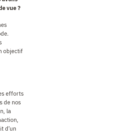
de vue ?
mes
ode.
s
 objectif
es efforts
s de nos
n, la
naction,
it d’un