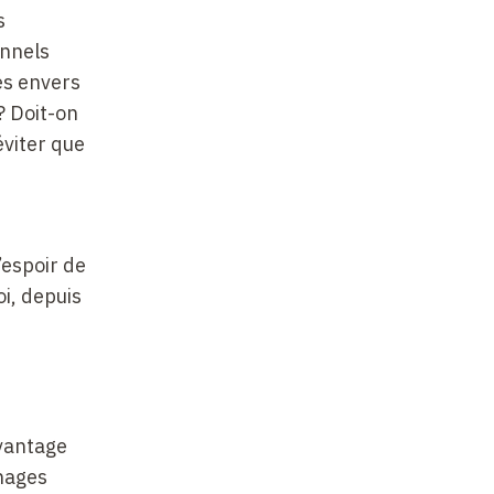
s
onnels
és envers
? Doit-on
éviter que
’espoir de
i, depuis
avantage
énages