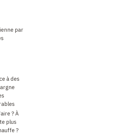
mienne par
es
ce à des
épargne
es
érables
aire ? À
te plus
hauffe ?