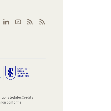
ntions légales
Crédits
: non conforme