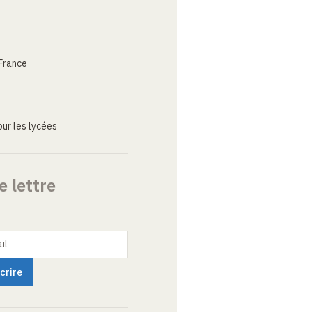
France
ur les lycées
e lettre
il