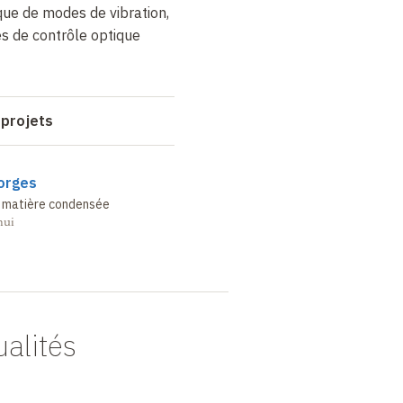
ique de modes de vibration,
s de contrôle optique
 projets
orges
a matière condensée
hui
ualités