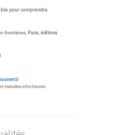
able pour comprendre,
s frontières,
Paris, éditions
8
nsonetti
et maladies infectieuses
ualités