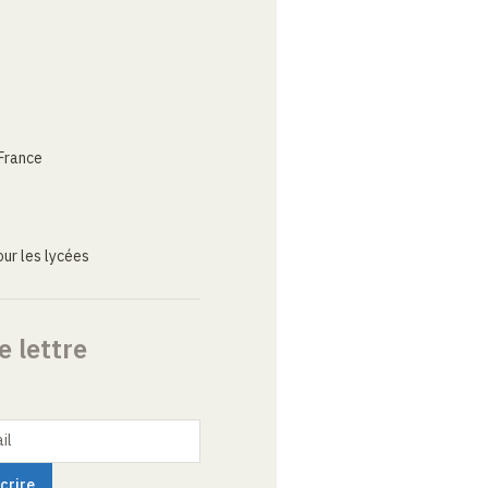
France
ur les lycées
e lettre
il