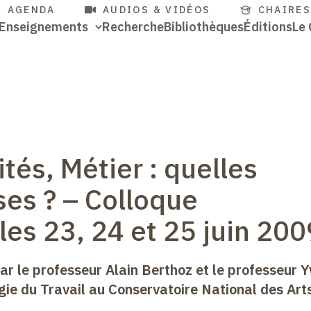
cès
Aller
AGENDA
AUDIOS & VIDÉOS
CHAIRE
Navigation
Enseignements
Recherche
Bibliothèques
Éditions
Le 
au
pides
contenu
Accès
principale
principal
rapides
ités, Métier
: quelles
ses
? –
Colloque
 les 23, 24 et 25 juin 200
ar le professeur Alain Berthoz et le professeur Y
ogie du Travail au Conservatoire National des Art