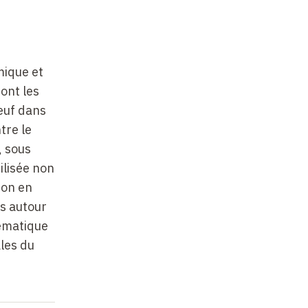
mique et
ont les
neuf dans
tre le
, sous
bilisée non
non en
es autour
lématique
les du