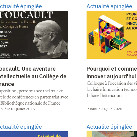
ctualité épinglée
Actualité épinglée
oucault. Une aventure
Pourquoi et comme
ntellectuelle au Collège de
innover aujourd'hui
Colloque à l'occasion des v
rance
la chaire Innovation techn
xposition, performance théâtrale et
Liliane Bettencourt
cle de conférences en partenariat avec
 Bibliothèque nationale de France
blié le 01 juillet 2026
Publié le 24 juin 2026
ctualité épinglée
Actualité épinglée