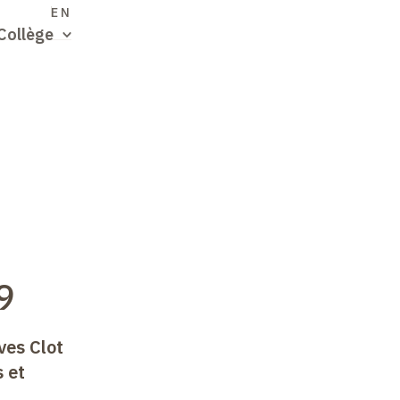
S
EN
Collège
9
ves Clot
s et