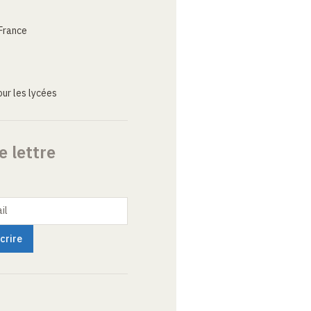
France
ur les lycées
e lettre
il