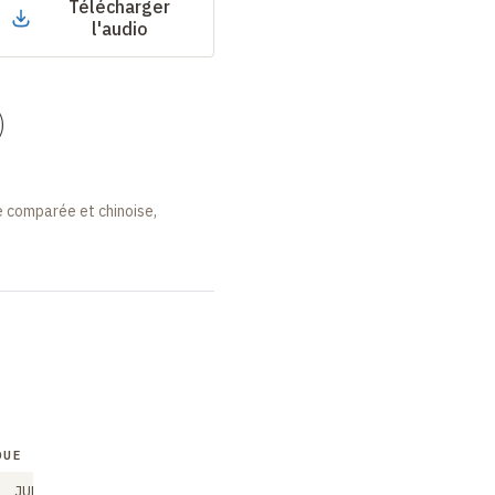
Télécharger
l'audio
)
e comparée et chinoise,
QUE
COLLOQUE
COLLOQUE
JUN
JUN
JUN