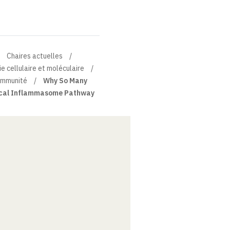
Chaires actuelles
e cellulaire et moléculaire
immunité
Why So Many
ical Inflammasome Pathway