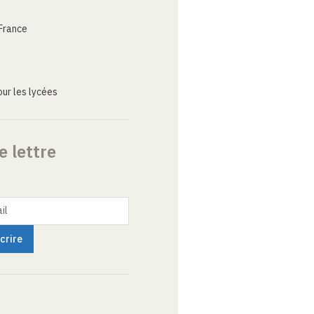
France
ur les lycées
e lettre
il