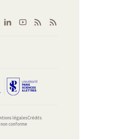
ntions légales
Crédits
: non conforme