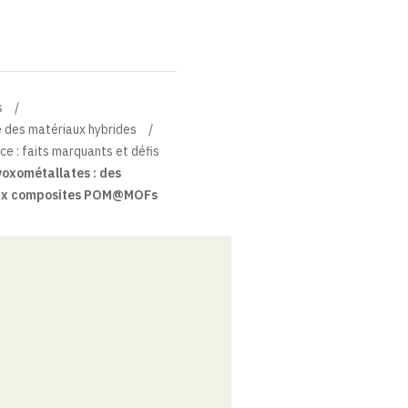
s
e des matériaux hybrides
ce : faits marquants et défis
oxométallates : des
ux composites POM@MOFs