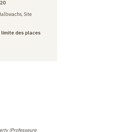
020
albwachs, Site
a limite des places
erty (Professeure