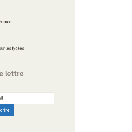
France
ur les lycées
e lettre
il