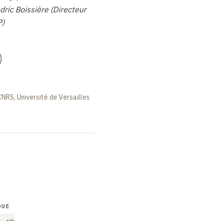
dric Boissière (Directeur
P)
)
CNRS, Université de Versailles
QUE
COLLOQUE
COLLOQUE