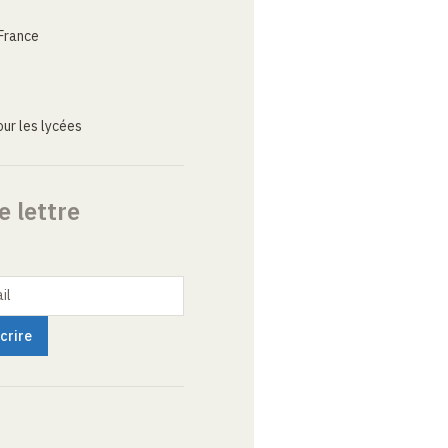
France
ur les lycées
e lettre
il