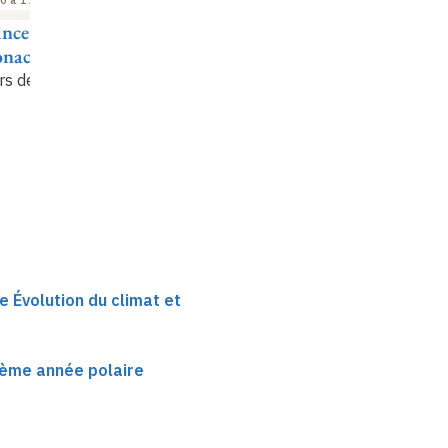
nce Albert II
Jean-Louis Borloo
onaco
Discours de clôture
rs de clôture
e Évolution du climat et
ième année polaire