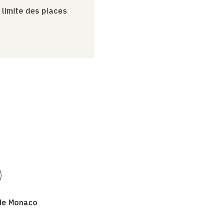
a limite des places
)
 de Monaco