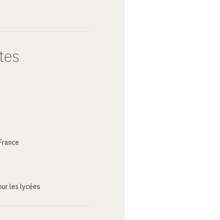
tes
France
ur les lycées