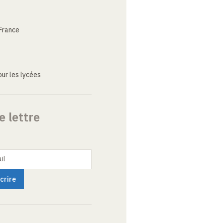
France
ur les lycées
e lettre
il