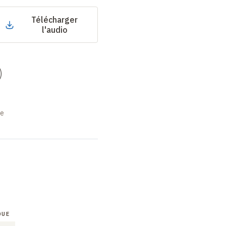
Télécharger
l'audio
)
ne
QUE
COLLOQUE
COLLOQUE