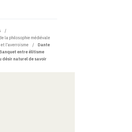
s
e de la philosophie médiévale
et l'averroïsme
Dante
 Banquet entre élitisme
u désir naturel de savoir