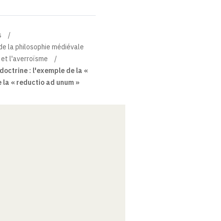
s
e de la philosophie médiévale
et l'averroïsme
octrine : l'exemple de la «
e la « reductio ad unum »