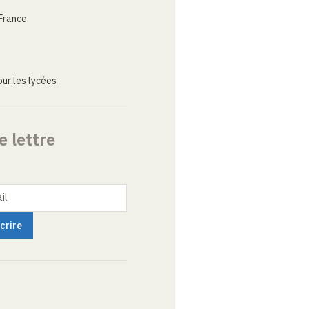
France
ur les lycées
e lettre
il