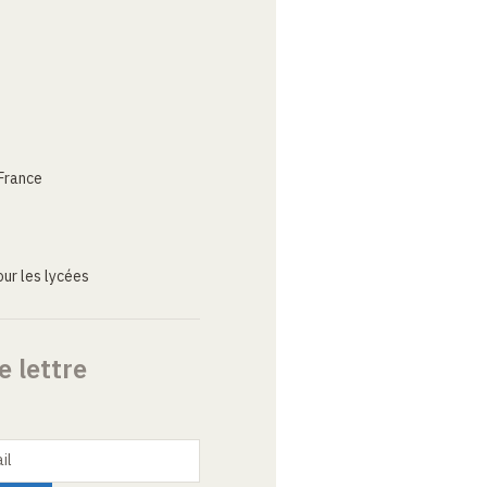
France
ur les lycées
e lettre
il