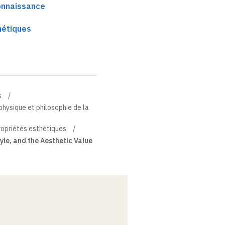
connaissance
hétiques
s
physique et philosophie de la
ropriétés esthétiques
yle, and the Aesthetic Value