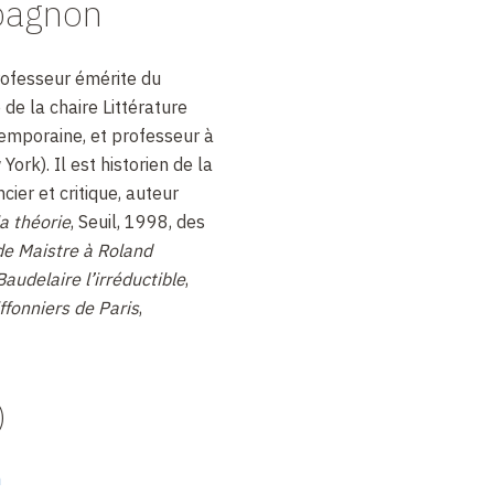
pagnon
ofesseur émérite du
 de la chaire Littérature
emporaine, et professeur à
ork). Il est historien de la
cier et critique, auteur
a théorie
, Seuil, 1998, des
e Maistre à Roland
Baudelaire l’irréductible
,
ffonniers de Paris
,
)
n