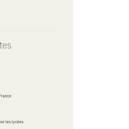
tes
France
ur les lycées