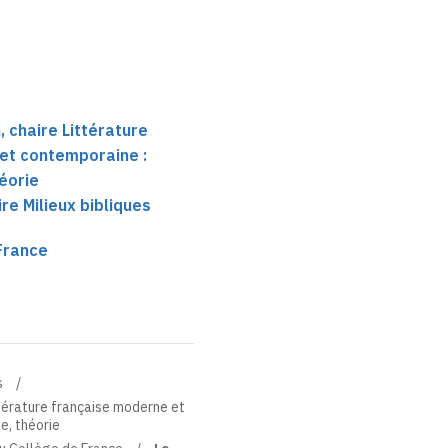
 chaire Littérature
et contemporaine :
héorie
e Milieux bibliques
France
s
térature française moderne et
ue, théorie