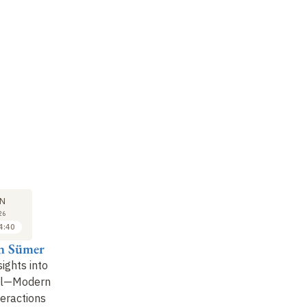
COLLOQUE
COLLOQUE
CO
16
16
N
JUN
JUN
26
2026
2026
4:40
14:40 à 15:20
15:20 à 16:00
in Sümer
Marie Soressi
Juliette Henrion
So
ights into
Les industries dites de
Arcy-sur-Cure : sur les
Pa
al—Modern
« transition » en
traces des derniers
so
eractions
Europe occidentale
Néandertaliens de
di