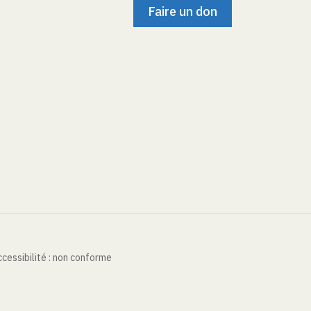
Faire un don
cessibilité : non conforme