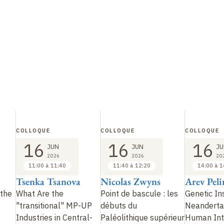
COLLOQUE
COLLOQUE
COLLOQUE
16
16
16
JUN
JUN
JU
2026
2026
20
11:00 à 11:40
11:40 à 12:20
14:00 à 1
Tsenka Tsanova
Nicolas Zwyns
Arev Pel
the
What Are the
Point de bascule : les
Genetic Ins
"transitional" MP-UP
débuts du
Neandert
Industries in Central-
Paléolithique supérieur
Human Int