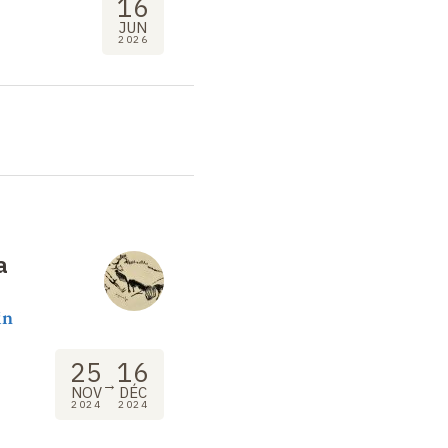
16
JUN
2026
a
in
25
16
→
NOV
DÉC
2024
2024