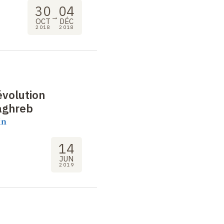
30
04
→
OCT
DÉC
2018
2018
évolution
aghreb
in
14
JUN
2019