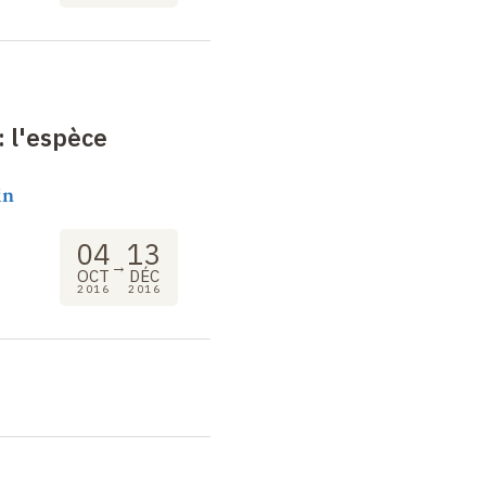
: l'espèce
in
04
13
→
OCT
DÉC
2016
2016