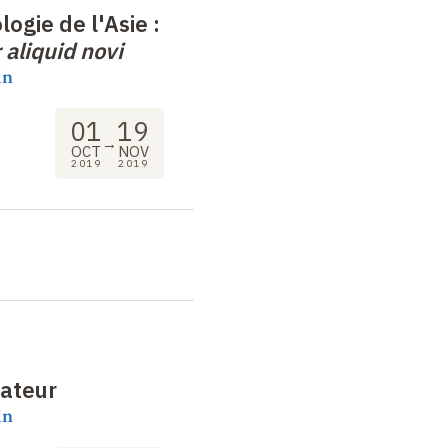
ogie de l'Asie
:
aliquid novi
in
01
19
→
OCT
NOV
2019
2019
ateur
in