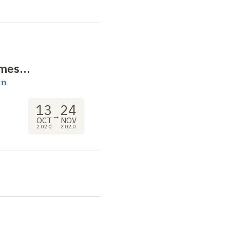
mes...
in
13
24
→
OCT
NOV
2020
2020