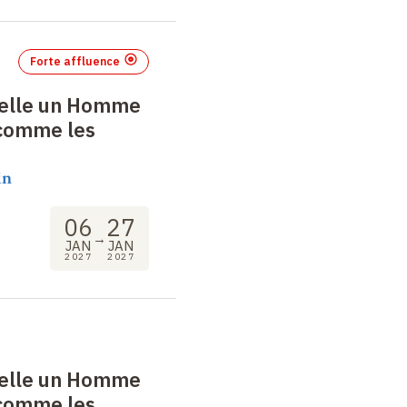
Forte affluence
-elle un Homme
 comme les
in
06
27
→
JAN
JAN
2027
2027
-elle un Homme
 comme les