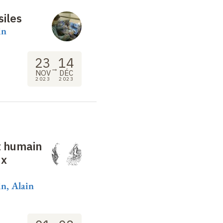
siles
in
23
14
→
NOV
DÉC
2023
2023
 humain
ux
n, Alain