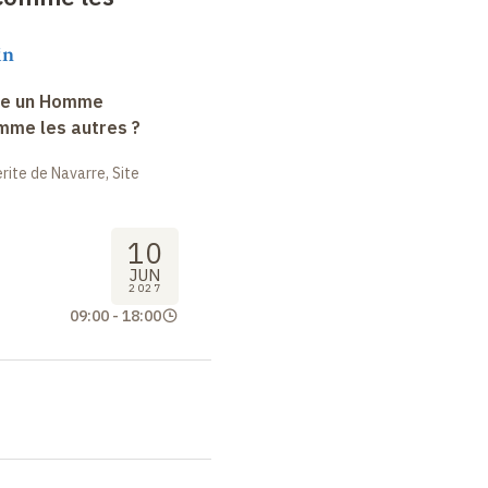
in
le un Homme
mme les autres ?
ite de Navarre, Site
10
JUN
2027
09:00
-
18:00