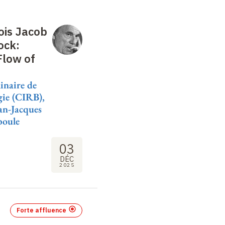
ois Jacob
ock:
Flow of
linaire de
gie (CIRB),
an-Jacques
boule
03
DÉC
2025
Forte affluence