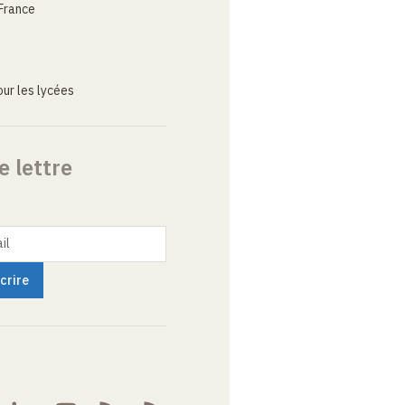
France
ur les lycées
e lettre
il