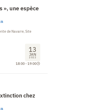
s », une espèce
in
ite de Navarre, Site
13
JAN
2022
18:00
-
19:00
xtinction chez
in