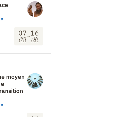
ace
in
07
16
→
JAN
FÉV
2026
2026
que moyen
ue
transition
in