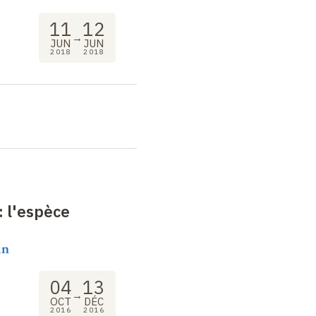
11
12
→
JUN
JUN
2018
2018
: l'espèce
in
04
13
→
OCT
DÉC
2016
2016