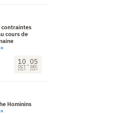
t contraintes
u cours de
maine
in
10
05
→
OCT
DÉC
2017
2017
the Hominins
in