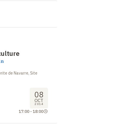
culture
in
ite de Navarre, Site
08
OCT
2014
17:00
-
18:00