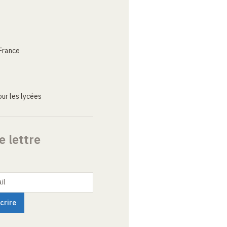
France
ur les lycées
e lettre
il