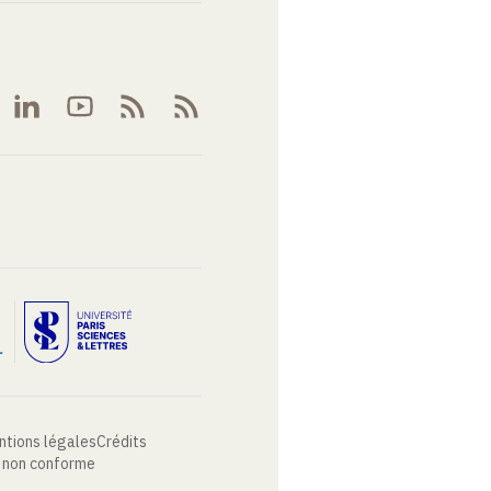
ntions légales
Crédits
: non conforme