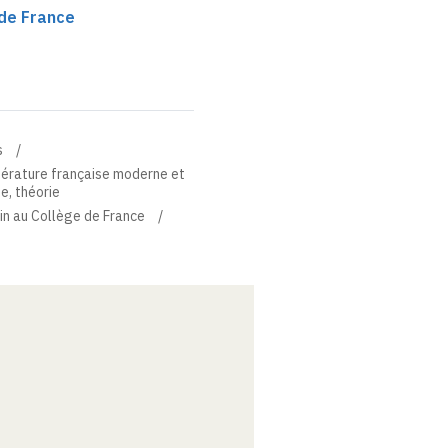
 de France
s
térature française moderne et
ue, théorie
in au Collège de France