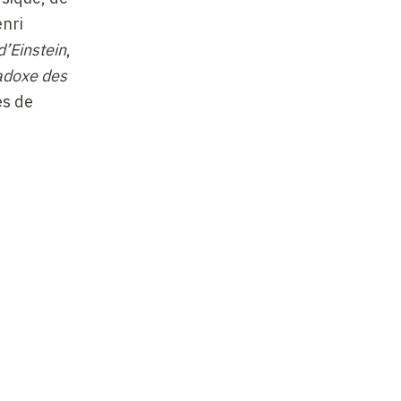
enri
d’Einstein
,
adoxe des
es de