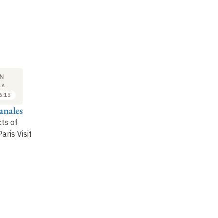
COLLOQUE
COLLOQUE
CO
11
12
N
JUN
JUN
18
2018
2018
6:15
16:30 à 17:00
09:15 à 10:00
anales
Jürgen Renn et
Peter Galison
Mi
Hanoch Gutfreund
cts of
Einstein et Poincaré
Ei
aris Visit
The Formative Years of
le
Annulé
Relativity
pe
ph
an