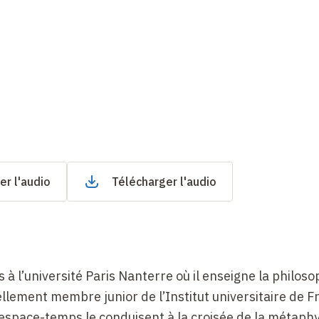
er l'audio
Télécharger l'audio
à l’université Paris Nanterre où il enseigne la philoso
llement membre junior de l’Institut universitaire de F
d’espace-temps le conduisent à la croisée de la métaph