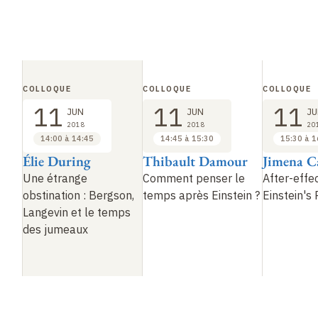
COLLOQUE
COLLOQUE
COLLOQUE
11
11
11
JUN
JUN
JU
2018
2018
20
14:00 à 14:45
14:45 à 15:30
15:30 à 1
Élie During
Thibault Damour
Jimena C
Une étrange
Comment penser le
After-effe
obstination
: Bergson,
temps après Einstein
?
Einstein's P
Langevin et le temps
des jumeaux