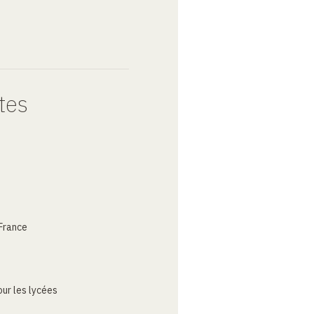
tes
France
ur les lycées