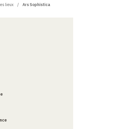
es lieux
Ars Sophistica
ce
ance