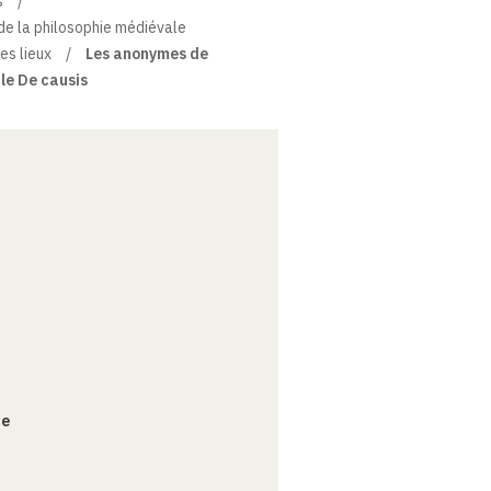
s
e de la philosophie médiévale
es lieux
Les anonymes de
 le De causis
ce