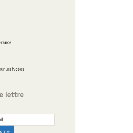
France
ur les lycées
e lettre
il