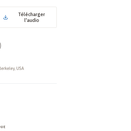
Télécharger
l'audio
)
 Berkeley, USA
QUE
COLLOQUE
COLLOQUE