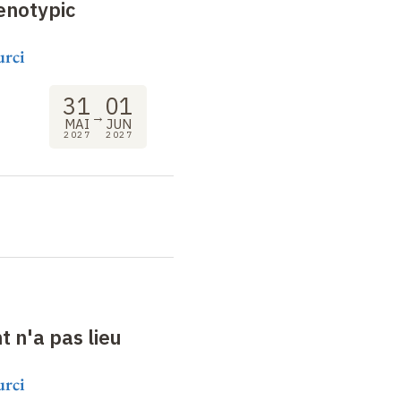
enotypic
urci
31
01
→
MAI
JUN
2027
2027
 n'a pas lieu
urci