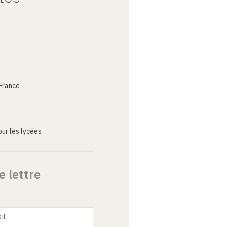
France
ur les lycées
e lettre
il