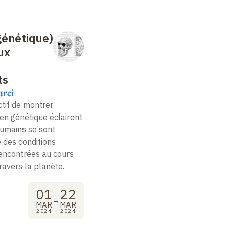
génétique)
ux
ts
urci
ctif de montrer
n génétique éclairent
humains se sont
é des conditions
encontrées au cours
ravers la planète.
01
22
→
MAR
MAR
2024
2024