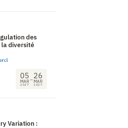
gulation des
la diversité
urci
05
26
→
MAR
MAR
2027
2027
y Variation :