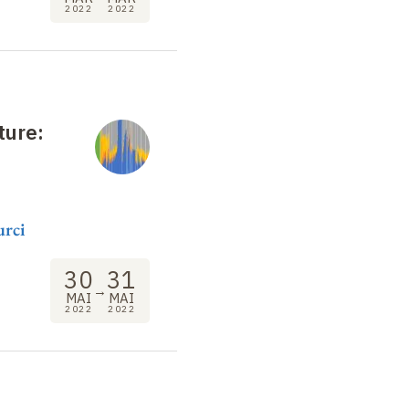
2022
2022
ture:
urci
30
31
→
MAI
MAI
2022
2022