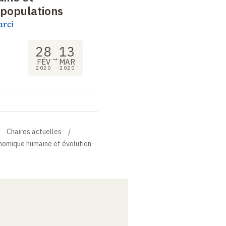
 populations
urci
28
13
→
FÉV
MAR
2020
2020
Chaires actuelles
énomique humaine et évolution