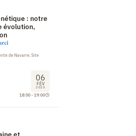
énétique : notre
e évolution,
ion
urci
ite de Navarre, Site
06
FÉV
2020
18:00
-
19:00
ine et