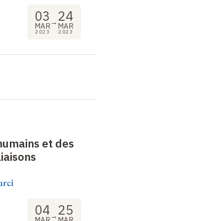
03
24
→
MAR
MAR
2023
2023
humains et des
 liaisons
urci
04
25
→
MAR
MAR