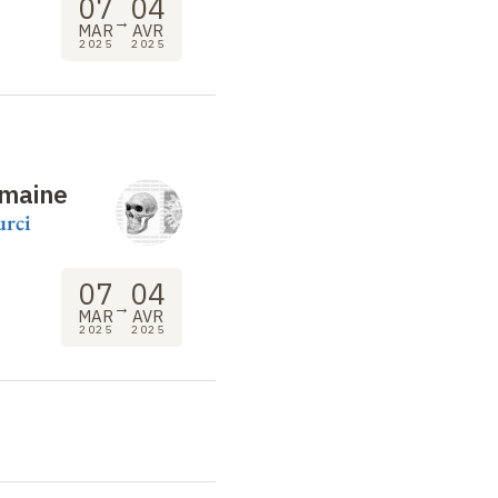
07
04
→
MAR
AVR
2025
2025
maine
urci
07
04
→
MAR
AVR
2025
2025