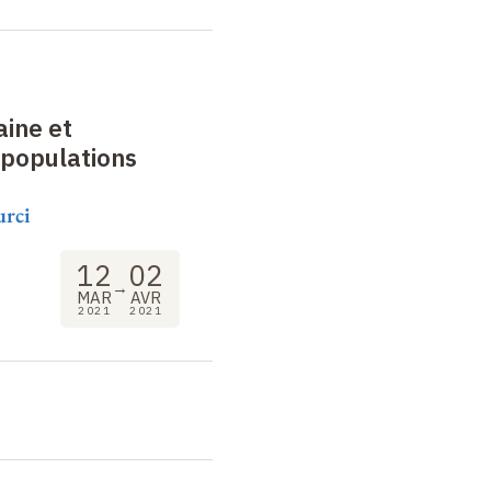
ine et
 populations
urci
12
02
→
MAR
AVR
2021
2021