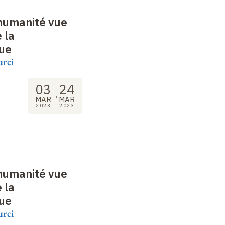
l'humanité vue
 la
ue
urci
03
24
→
MAR
MAR
2023
2023
l'humanité vue
 la
ue
urci