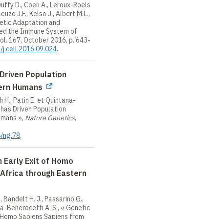
uffy D., Coen A., Leroux-Roels
euze J.F., Kelso J., Albert M.L.,
etic Adaptation and
ed the Immune System of
vol. 167, October 2016, p.
643-
/j.cell.2016.09.024
.
 Driven Population
dern Humans
h
H.,
Patin
E.
et
Quintana-
has
Driven
Population
umans
»,
Nature
Genetics
,
8/ng.78
.
 Early Exit of Homo
Africa through Eastern
,
Bandelt
H. J.,
Passarino
G.,
ra-
Benerecetti
A. S.,
«
Genetic
Homo
Sapiens
Sapiens
from