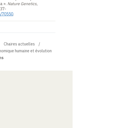
ca
».
Nature
Genetics,
37-
38/70550
.
Chaires actuelles
énomique humaine et évolution
ns