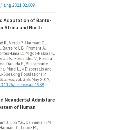
6/j.ajhg.2021.02.009
.
c Adaptation of Bantu-
in Africa and North
d R., Verdu P., Harmant C.,
, Barreiro L.B., Froment A.,
ortes-Lima C., Migot-Nabias F.,
eira J.B., Fernandes V., Pereira
iama-Daouda P., Bustamante
na-Murci L., «
Dispersals and
u-Speaking Populations in
Science
, vol.
356, May 2017,
/10.1126/science.aal1988
.
nd Neandertal Admixture
ystem of Human
het J., Loh Y.E., Dannemann M.,
, Harmant C., Lopez M.,