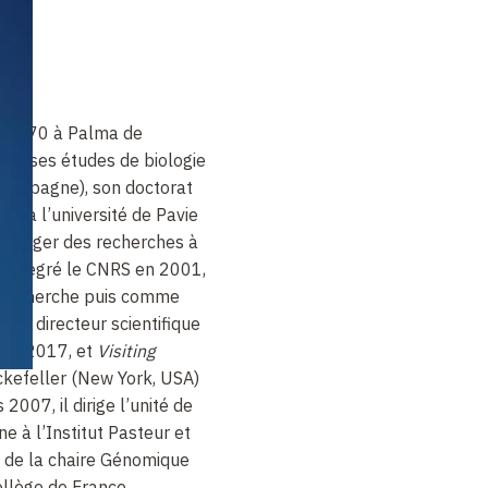
en 1970 à Palma de
isé ses études de biologie
e (Espagne), son doctorat
ns à l’université de Pavie
n à diriger des recherches à
 a intégré le CNRS en 2001,
 recherche puis comme
 été directeur scientifique
016-2017, et
Visiting
ockefeller (New York, USA)
2007, il dirige l’unité de
e à l’Institut Pasteur et
e de la chaire
Génomique
llège de France.