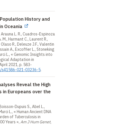
 Population History and
 in Oceania
, Arauna L. R., Cuadros-Espinoza
A. M., Harmant C., Laurent R.,
 Olaso R., Deleuze J.F., Valentin
essain A., Excoffier L., Stoneking
ci L., «
Genomic Insights into
ogical Adaptation in
 April 2021, p. 583-
38/s41586-021-03236-5
.
alyses Reveal the High
s in Europeans over the
 Boisson-Dupuis S., Abel L.,
urci L., «
Human Ancient DNA
rden of Tuberculosis in
000 Years
»,
Am J Hum Genet
,
-