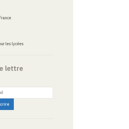
France
ur les lycées
e lettre
il