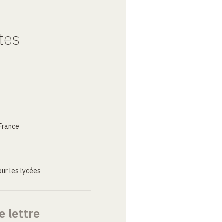
tes
France
ur les lycées
e lettre