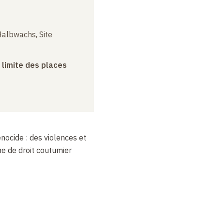
albwachs, Site
a limite des places
énocide
: des violences et
me de droit coutumier