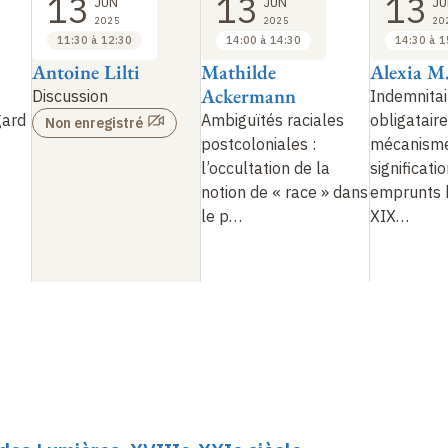
13
13
13
JUN
JUN
JU
2025
2025
20
11:30 à 12:30
14:00 à 14:30
14:30 à 1
Antoine Lilti
Mathilde
Alexia M.
Ackermann
Discussion
Indemnitai
gard
Ambiguïtés raciales
obligataire
Non enregistré
postcoloniales :
mécanisme
l’occultation de la
significati
notion de « race » dans
emprunts h
le p…
XIX…