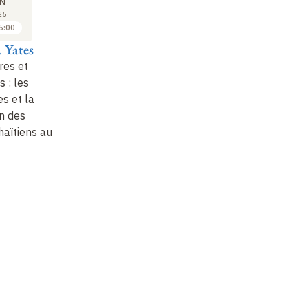
13
13
N
JUN
JUN
25
2025
2025
5:00
15:30 à 16:00
16:00 à 16:30
 Yates
Sibylle Fourcaud
Jessica Balguy
An
res et
Dette morale et droits
Réparations,
Di
s : les
sociaux : distinguer les
compensations,
s et la
compensations
indemnités : l’idée de
on des
politiques sous la
justice au lendemain
aïtiens au
Restauration
de l’abolition de 1848
…