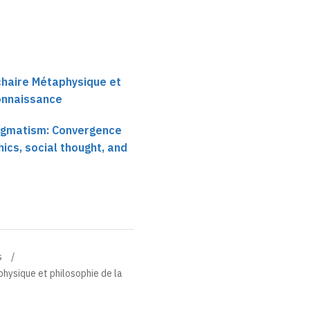
 chaire Métaphysique et
connaissance
agmatism: Convergence
ics, social thought, and
s
physique et philosophie de la