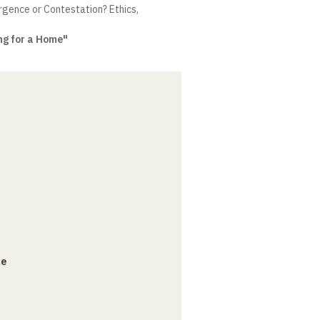
gence or Contestation? Ethics,
ng for a Home"
ce