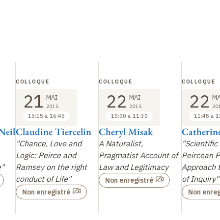
COLLOQUE
COLLOQUE
COLLOQUE
21
22
22
MAI
MAI
MA
2015
2015
20
15:15 à 16:45
10:00 à 11:30
11:45 à 1
Neil
Claudine Tiercelin
Cheryl Misak
Catherin
"Chance, Love and
A Naturalist,
"Scientific
Logic: Peirce and
Pragmatist Account of
Peircean P
e"
Ramsey on the right
Law and Legitimacy
Approach t
conduct of Life"
of Inquiry"
Non enregistré
Non enregistré
Non enreg