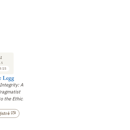
COLLOQUE
22
I
MAI
15
2015
3:15
14:15 à 15:45
e Legg
Philip Kitcher
 Integrity: A
The Centrality of Social
ragmatist
Philosophy: Dewey's
o the Ethics
Vision
Non enregistré
istré