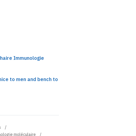
 chaire Immunologie
ice to men and bench to
s
nologie moléculaire