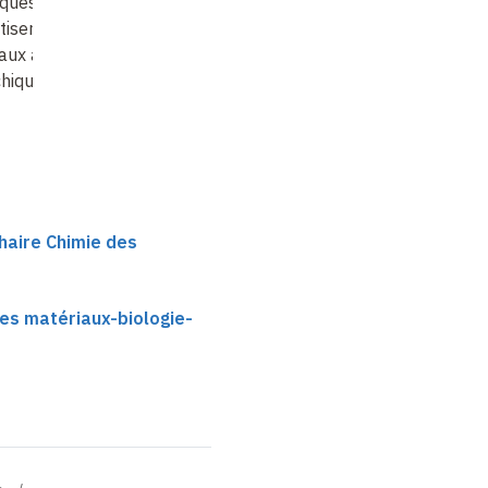
iques pour
nucléiques pour la
ciblée d'acides
tiser des
nanomédecine
nucléiques
aux à structures
chiques…
haire Chimie des
es matériaux-biologie-