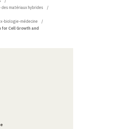
s
e des matériaux hybrides
ux-biologie-médecine
 for Cell Growth and
ce