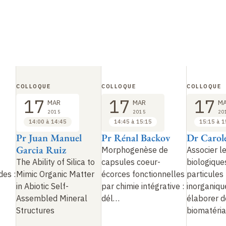
COLLOQUE
COLLOQUE
COLLOQUE
17
17
17
MAR
MAR
M
2015
2015
20
14:00 à 14:45
14:45 à 15:15
15:15 à 1
Pr Juan Manuel
Pr Rénal Backov
Dr Carol
Garcia Ruiz
Morphogenèse de
Associer l
The Ability of Silica to
capsules coeur-
biologique
des
:
Mimic Organic Matter
écorces fonctionnelles
particules
in Abiotic Self-
par chimie intégrative
:
inorganiqu
Assembled Mineral
dél…
élaborer d
Structures
biomatéria