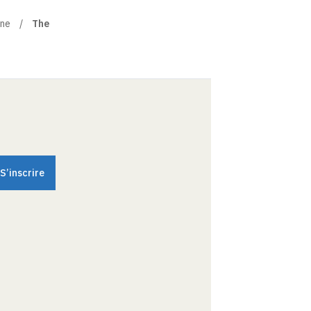
ine
The