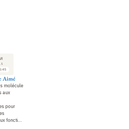
COLLOQUE
COLLOQUE
CO
17
17
AR
MAR
MAR
15
2015
2015
5:45
15:45 à 16:05
16:05 à 16:35
e Aimé
Dr Cédric Boissière
Dr Michel Wong
P
Chi Man
et
es molécules
Nouvelles stratégies
Ba
s aux
d'élaboration de
Silices hybrides
vecteurs
multifonctionnelles
:
De
es pour
applications
ca
es
potentielles en
pa
ux foncti…
nanomédecine
re
p