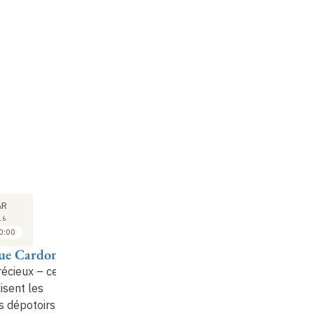
COLLOQUE
COLLOQUE
CO
31
31
AR
MAR
MAR
16
2016
2016
0:00
10:00 à 10:30
10:45 à 11:15
ue Cardon
John Peter et
Jennifer Foster-
Pa
Felicity Wild
Gates
récieux –
ce
Le
isent les
Les Contrastes des
Céramiques
se
es dépotoirs
Textiles de Bérénice
ptolémaïques du
cé