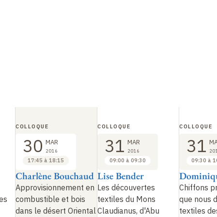
COLLOQUE
COLLOQUE
COLLOQUE
30
31
31
MAR
MAR
M
2016
2016
20
17:45 à 18:15
09:00 à 09:30
09:30 à 1
Charlène Bouchaud
Lise Bender
Dominiq
Approvisionnement en
Les découvertes
Chiffons p
des
combustible et bois
textiles du Mons
que nous d
dans le désert Oriental
Claudianus, d'Abu
textiles d