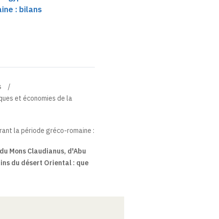
ne : bilans
s
iques et économies de la
rant la période gréco-romaine :
 du Mons Claudianus, d'Abu
ins du désert Oriental : que