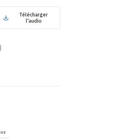
Télécharger
l'audio
)
QUE
COLLOQUE
COLLOQUE