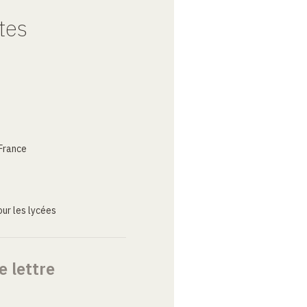
tes
France
ur les lycées
e lettre