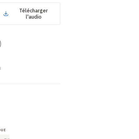
Télécharger
l'audio
)
k
QUE
COLLOQUE
COLLOQUE