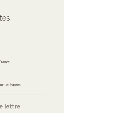
tes
France
ur les lycées
e lettre