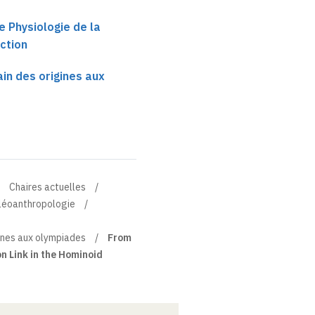
e
e Physiologie de la
action
n des origines aux
Chaires actuelles
aléoanthropologie
ines aux olympiades
From
n Link in the Hominoid