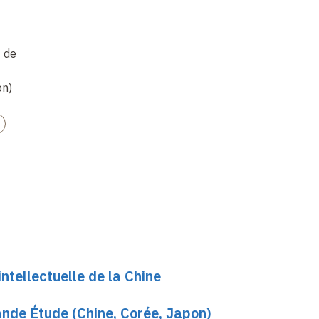
s de
on)
ntellectuelle de la Chine
ande Étude (Chine, Corée, Japon)