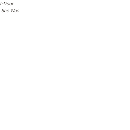
t-Door
des artisans et des
Exploring the
pi
: She Was
cultures matérielles
Progression of Hominin
di
au Plio-Pléistocène ?…
Behavioral Evolut
…
fa
or