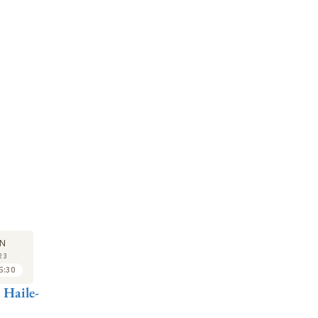
COLLOQUE
COLLOQUE
CO
15
15
N
JUN
JUN
23
2023
2023
5:30
16:00 à 16:30
16:30 à 17:00
 Haile-
Sandrine Prat
David R. Braun
Hé
Singularité ou pluralité
Lucy's Lineage:
Lu