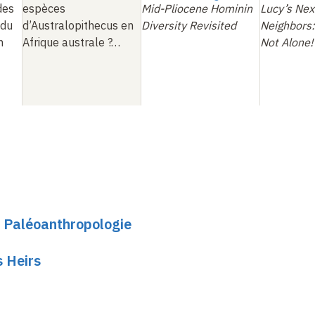
des
espèces
Mid-Pliocene Hominin
Lucy’s Nex
 du
d’Australopithecus en
Diversity Revisited
Neighbors
n
Afrique australe ?…
Not Alone!
e Paléoanthropologie
s Heirs