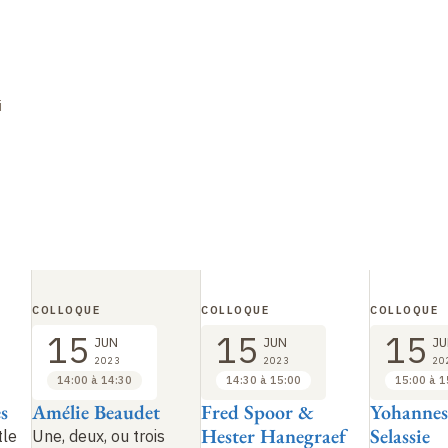
i
COLLOQUE
COLLOQUE
COLLOQUE
15
15
15
JUN
JUN
JU
2023
2023
20
14:00 à 14:30
14:30 à 15:00
15:00 à 1
s
Amélie Beaudet
Fred Spoor &
Yohannes
Hester Hanegraef
Selassie
tle
Une, deux, ou trois