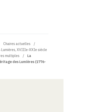
Chaires actuelles
des Lumières, XVIIIe-XXIe siècle
es multiples
La
héritage des Lumières (1776-