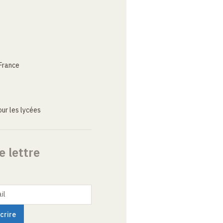
France
ur les lycées
e lettre
il