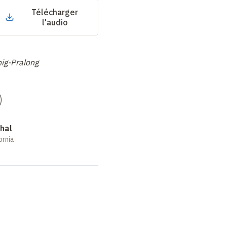
Télécharger
l'audio
nig-Pralong
)
hal
ornia