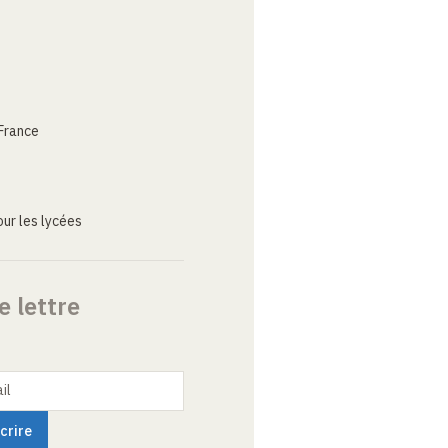
France
ur les lycées
e lettre
il