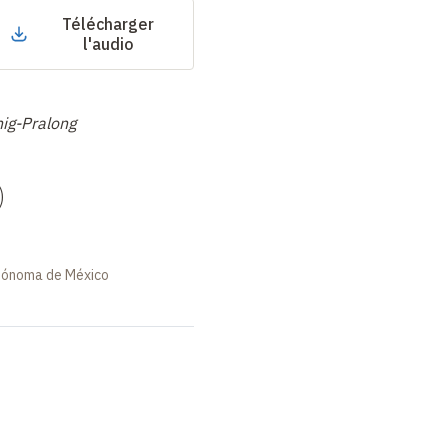
Télécharger
l'audio
nig-Pralong
)
utónoma de México