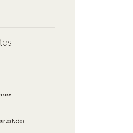
tes
France
ur les lycées