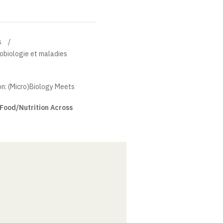
s
robiologie et maladies
n: (Micro)Biology Meets
Food/Nutrition Across