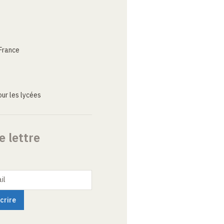
France
ur les lycées
e lettre
il