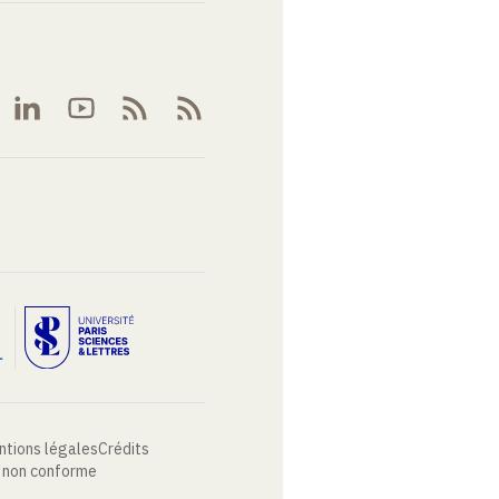
ntions légales
Crédits
: non conforme